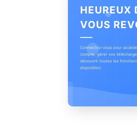
HEUREUX 
VOUS REV
Connectez-vous pour accéder
compte, gérer vos télécharg
découvrir toutes les fonctionn
disposition.