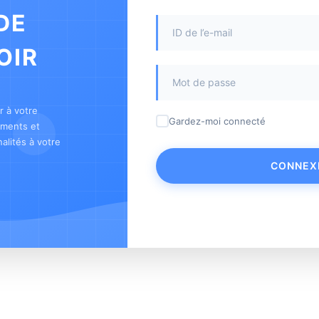
DE
OIR
 à votre
Gardez-moi connecté
ements et
alités à votre
CONNEX